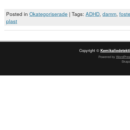
Posted in
Okategoriserade
| Tags:
ADHD
,
damm
,
foste
plast
Copyright ©
Kemikaliedetekt
Powered by
WordPre
Skap