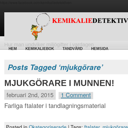
https://www.facebook.com/kemikaliedetektiven
Hur man undviker miljögifter i vardagen
HEM
KEMIKALIEBOK
TANDVÅRD
HEMSIDA
Posts Tagged ‘mjukgörare’
MJUKGÖRARE I MUNNEN!
februari 2nd, 2015
1 Comment
Farliga ftalater i tandlagningsmaterial
Posted in
Okategoriserade
| Tags:
ftalater
,
mjukgörare