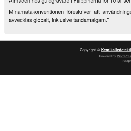
Almadén hos guldgrävare i Filippinerna för 10 år sen
Minamatakonventionen föreskriver att användninge
avvecklas globalt, inklusive tandamalgam.”
Copyright ©
Kemikaliedetekt
Powered by
WordPre
Skap