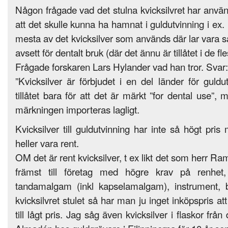
Någon frågade vad det stulna kvicksilvret har använt
att det skulle kunna ha hamnat i guldutvinning i ex. 
mesta av det kvicksilver som används där lar vara s
avsett för dentalt bruk (där det ännu är tillåtet i de fl
Frågade forskaren Lars Hylander vad han tror. Svar:
”Kvicksilver är förbjudet i en del länder för guldut
tillåtet bara för att det är märkt ”for dental use”
märkningen importeras lagligt.
Kvicksilver till guldutvinning har inte så högt pri
heller vara rent.
OM det är rent kvicksilver, t ex likt det som herr Ra
främst till företag med högre krav på renhet, 
tandamalgam (inkl kapselamalgam), instrument, b
kvicksilvret stulet så har man ju inget inköpspris at
till lågt pris. Jag såg även kvicksilver i flaskor fr