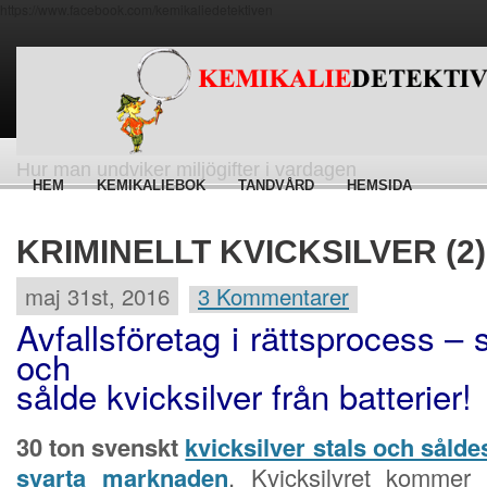
https://www.facebook.com/kemikaliedetektiven
Hur man undviker miljögifter i vardagen
HEM
KEMIKALIEBOK
TANDVÅRD
HEMSIDA
KRIMINELLT KVICKSILVER (2)
maj 31st, 2016
3 Kommentarer
Avfallsföretag i rättsprocess – s
och
sålde kvicksilver från batterier!
30 ton svenskt
kvicksilver stals och sålde
svarta marknaden
. Kvicksilvret kommer 