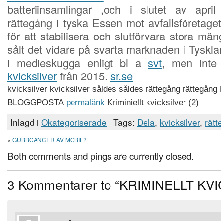
batteriinsamlingar ,och i slutet av apri
rättegång i tyska Essen mot avfallsföretaget
för att stabilisera och slutförvara stora män
sålt det vidare på svarta marknaden i Tyskl
i medieskugga enligt bl a
svt
, men inte
kvicksilver
från 2015.
sr.se
kvicksilver
kvicksilver
såldes
såldes
rättegång
rättegång
BLOGGPOSTA
permalänk
Kriminiellt kvicksilver (2)
Inlagd i
Okategoriserade
| Tags:
Dela
,
kvicksilver
,
rät
«
GUBBCANCER AV MOBIL?
Both comments and pings are currently closed.
3 Kommentarer to “KRIMINELLT KVI