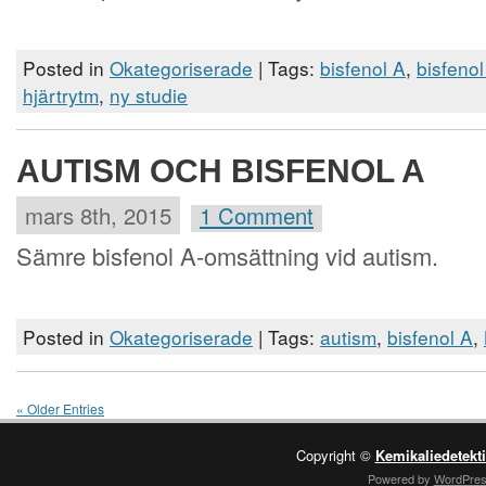
Posted in
Okategoriserade
| Tags:
bisfenol A
,
bisfenol
hjärtrytm
,
ny studie
AUTISM OCH BISFENOL A
mars 8th, 2015
1 Comment
Sämre bisfenol A-omsättning vid autism.
Posted in
Okategoriserade
| Tags:
autism
,
bisfenol A
,
« Older Entries
Copyright ©
Kemikaliedetekt
Powered by
WordPre