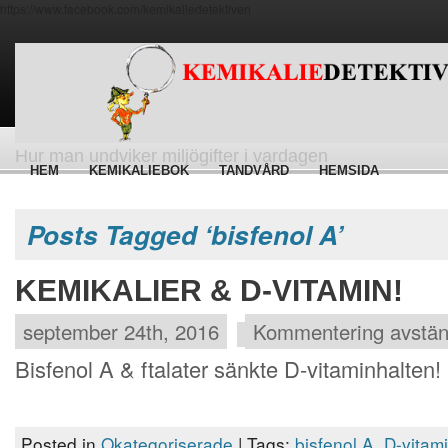
https://www.facebook.com/kemikaliedetektiven
Hur man undviker miljögifter i vardagen
HEM
KEMIKALIEBOK
TANDVÅRD
HEMSIDA
Posts Tagged ‘bisfenol A’
KEMIKALIER & D-VITAMIN!
september 24th, 2016
Kommentering avstä
Bisfenol A & ftalater sänkte D-vitaminhalten!
Posted in
Okategoriserade
| Tags:
bisfenol A
,
D-vitam