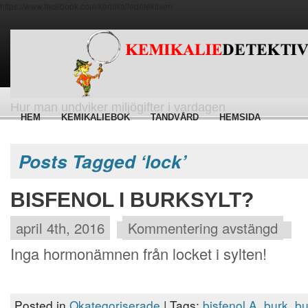
https://www.facebook.com/kemikaliedetektiven
Hur man undviker miljögifter i vardagen
HEM
KEMIKALIEBOK
TANDVÅRD
HEMSIDA
Posts Tagged ‘lock’
BISFENOL I BURKSYLT?
april 4th, 2016
Kommentering avstängd
Inga hormonämnen från locket i sylten!
Posted in
Okategoriserade
| Tags:
bisfenol A
,
burk
,
bu