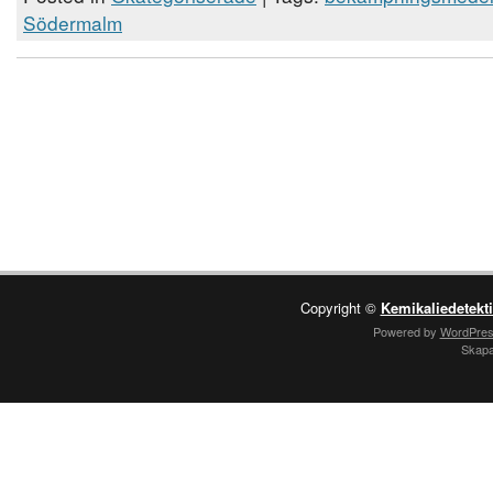
Södermalm
Copyright ©
Kemikaliedetekt
Powered by
WordPre
Skap