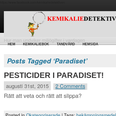
https://www.facebook.com/kemikaliedetektiven
Hur man undviker miljögifter i vardagen
HEM
KEMIKALIEBOK
TANDVÅRD
HEMSIDA
Posts Tagged ‘Paradiset’
PESTICIDER I PARADISET!
augusti 31st, 2015
2 Comments
Rätt att veta och rätt att slippa?
Posted in
Okategoriserade
| Tags:
bekämpningsmede