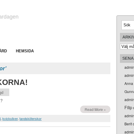
vardagen
ARKI
ÅRD
HEMSIDA
SENA
or’
admi
admi
KORNA!
Anna
Gunn
gd
admi
a?
Filip
Read More »
admi
l
,
kvicksilver
,
tandsköterskor
Berit
admi