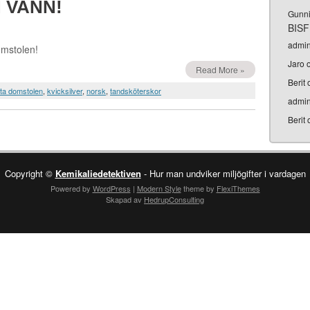
 VANN!
Gunn
BISF
admi
omstolen!
Jaro
Read More »
Berit
ta domstolen
,
kvicksilver
,
norsk
,
tandsköterskor
admi
Berit
Copyright ©
Kemikaliedetektiven
- Hur man undviker miljögifter i vardagen
Powered by
WordPress
|
Modern Style
theme by
FlexiThemes
Skapad av
HedrupConsulting