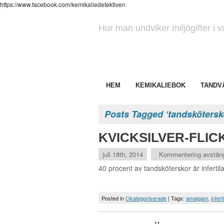
https://www.facebook.com/kemikaliedetektiven
Hur man undviker miljögifter i 
HEM
KEMIKALIEBOK
TANDV
Posts Tagged ‘tandskötersk
KVICKSILVER-FLIC
juli 18th, 2014
Kommentering avstän
40 procent av tandsköterskor är infertil
Posted in
Okategoriserade
| Tags:
amalgam
,
inferti