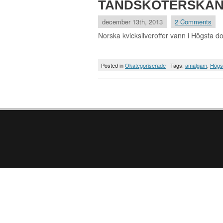
TANDSKÖTERSKAN
december 13th, 2013
2 Comments
Norska kvicksilveroffer vann i Högsta d
Posted in
Okategoriserade
| Tags:
amalgam
,
Högs