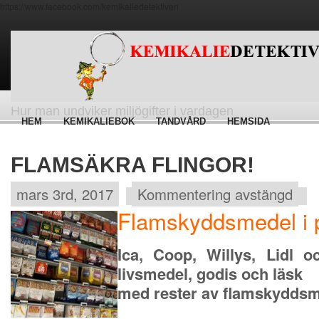
https://www.facebook.com/kemikaliedetektiven
Hur man undviker miljögifter i vardagen
HEM
KEMIKALIEBOK
TANDVÅRD
HEMSIDA
FLAMSÄKRA FLINGOR!
mars 3rd, 2017
Kommentering avstängd
Flamskyddsmedel i 
Ica, Coop, Willys, Lidl 
livsmedel, godis och läsk
med rester av flamskyddsm