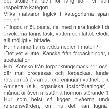
det skulle ha tagit för lång tid - vi k
respektive kategori.
Vilka matvaror ingick i kategorierna spa
godis?
-Flingor, mjöl, pasta, ris, med mera ingick i 
dryckerna fanns läsk, vatten och lättöl. Godi
allt möjligt vi hittade.
Hur hamnar flamskyddsmedlen i maten?
-Det vet vi inte. Kanske från förpackningar
spekulation!
Hm. Kanske från förpackningsmaskiner och el
där mat processas och förpackas, funder
rötslam på åkrarna, föroreningar i vattnet, ell
Ämnena (s.k. organiska fosforföreningar) 
många är åven misstänkt hormon-störande (h
Hur som helst så ligger nivåerna unde
referensvärden, om nu det kan lugn