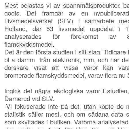
Mest belastas vi av spannmålsprodukter, b
godis. Det framgår av en nypublicerad
Livsmedelsverket (SLV) i samarbete med 
Holland, där 53 livsmedel uppdelat i 12
analyserades för förekomst av 8 
flamskyddsmedel.
Det är den första studien i sitt slag. Tidigare
bl a damm från elektronik, mm, och när det
dorskare visat att vissa varor kan va
bromerade flamskyddsmedel, varav flera nu ä
Ingick det några ekologiska varor i studien
Darnerud vid SLV.
-Vi fokuserade inte på det, utan köpte
de m
statistik säljer mest, och om sådana data 
som skyltades i butiken. Varorna analyserade