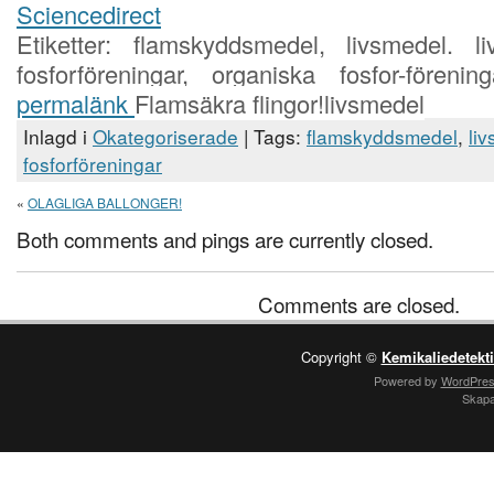
Sciencedirect
Etiketter: flamskyddsmedel, livsmedel. l
fosforföreningar, organiska fosfor-föreni
permalänk
Flamsäkra flingor!livsmedel
Inlagd i
Okategoriserade
| Tags:
flamskyddsmedel
,
li
fosforföreningar
«
OLAGLIGA BALLONGER!
Both comments and pings are currently closed.
Comments are closed.
Copyright ©
Kemikaliedetekt
Powered by
WordPre
Skap